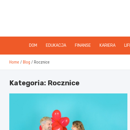
Skip
to
content
DOM
EDUKACJA
FINANSE
KARIERA
LI
Home
Blog
Rocznice
Kategoria:
Rocznice