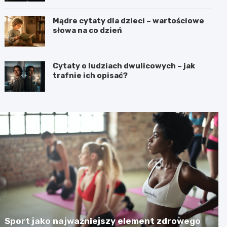
Mądre cytaty dla dzieci – wartościowe
słowa na co dzień
Cytaty o ludziach dwulicowych – jak
trafnie ich opisać?
Sport jako najważniejszy element zdrowego