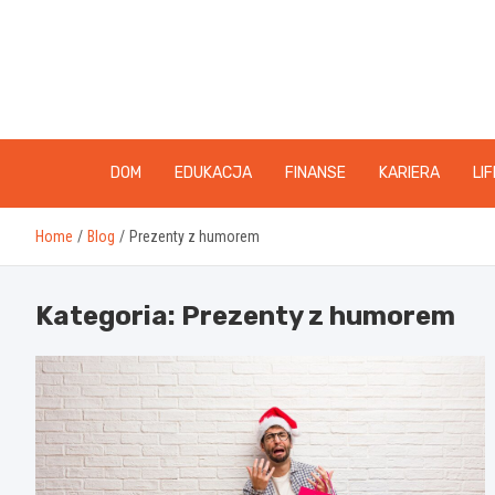
Skip
to
content
DOM
EDUKACJA
FINANSE
KARIERA
LI
Home
Blog
Prezenty z humorem
Kategoria:
Prezenty z humorem