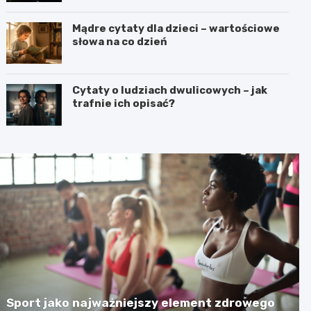
Mądre cytaty dla dzieci – wartościowe
słowa na co dzień
Cytaty o ludziach dwulicowych – jak
trafnie ich opisać?
Sport jako najważniejszy element zdrowego