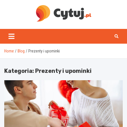
Skip
to
content
www.cytuj.pl
Home
Blog
Prezenty i upominki
Kategoria:
Prezenty i upominki