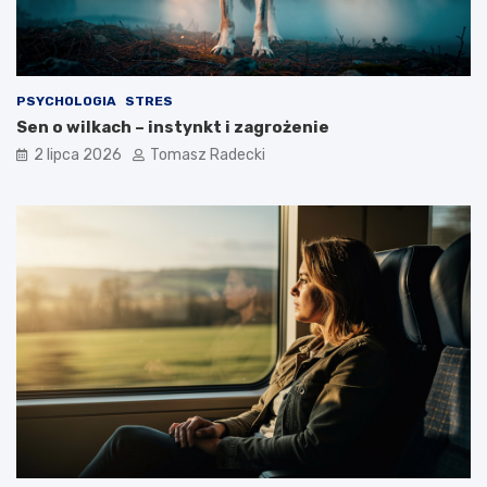
o
?
s
t
y
l
PSYCHOLOGIA
STRES
u
Sen o wilkach – instynkt i zagrożenie
ż
y
2 lipca 2026
Tomasz Radecki
c
i
a