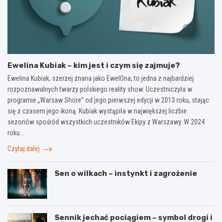
Ewelina Kubiak – kim jest i czym się zajmuje?
Ewelina Kubiak, szerzej znana jako EwelOna, to jedna z najbardziej
rozpoznawalnych twarzy polskiego reality show. Uczestniczyła w
programie „Warsaw Shore” od jego pierwszej edycji w 2013 roku, stając
się z czasem jego ikoną. Kubiak wystąpiła w największej liczbie
sezonów spośród wszystkich uczestników Ekipy z Warszawy. W 2024
roku…
Czytaj dalej
Sen o wilkach – instynkt i zagrożenie
Sennik jechać pociągiem – symbol drogi i