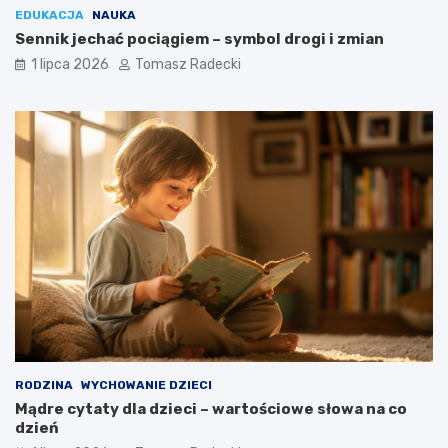
EDUKACJA
NAUKA
Sennik jechać pociągiem – symbol drogi i zmian
1 lipca 2026
Tomasz Radecki
RODZINA
WYCHOWANIE DZIECI
Mądre cytaty dla dzieci – wartościowe słowa na co
dzień