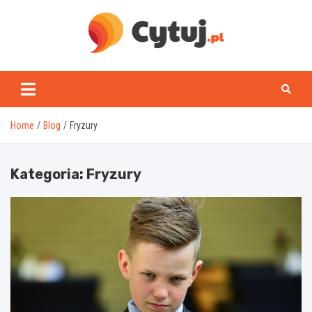
Skip
to
content
www.cytuj.pl
Home
Blog
Fryzury
Kategoria:
Fryzury