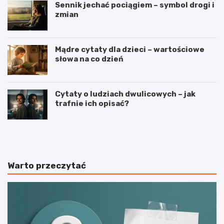
Sennik jechać pociągiem – symbol drogi i
zmian
Mądre cytaty dla dzieci – wartościowe
słowa na co dzień
Cytaty o ludziach dwulicowych – jak
trafnie ich opisać?
S
S
p
t
o
r
r
z
t
e
Warto przeczytać
j
l
a
e
k
c
o
t
n
w
a
o
j
s