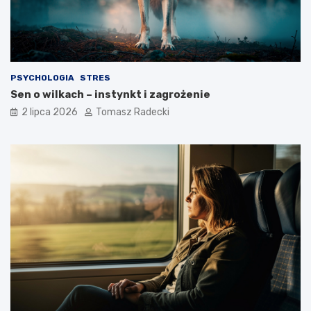
g
a
o
?
s
t
y
l
PSYCHOLOGIA
STRES
u
Sen o wilkach – instynkt i zagrożenie
ż
y
2 lipca 2026
Tomasz Radecki
c
i
a